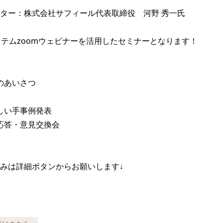
ター：株式会社サフィール代表取締役　河野 秀一氏

ステムzoomウェビナーを活用したセミナーとなります！

のあいさつ

さしい手事例発表

疑応答・意見交換会

みは詳細ボタンからお願いします↓