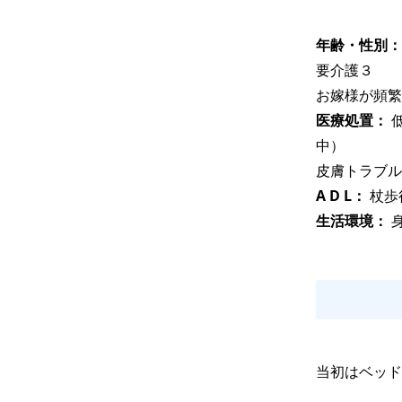
年齢・性別：
要介護３

お嫁様が頻繁
医療処置： 
中）

皮膚トラブル
A D L： 
杖歩
生活環境： 
当初はベッド