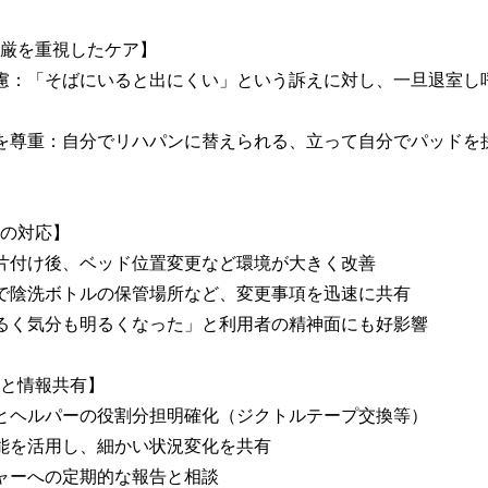
厳を重視したケア】

配慮：「そばにいると出にくい」という訴えに対し、一旦退室し
向を尊重：自分でリハパンに替えられる、立って自分でパッドを
の対応】

る片付け後、ベッド位置変更など環境が大きく改善

間で陰洗ボトルの保管場所など、変更事項を迅速に共有

明るく気分も明るくなった」と利用者の精神面にも好影響

と情報共有】

師とヘルパーの役割分担明確化（ジクトルテープ交換等）

機能を活用し、細かい状況変化を共有

ジャーへの定期的な報告と相談
