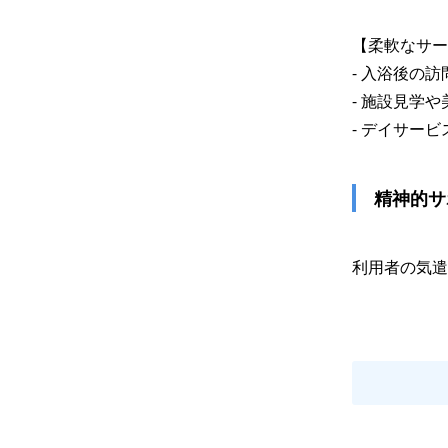
【柔軟なサー
- 入浴後の
- 施設見学
- デイサー
 精神的
利用者の気遣