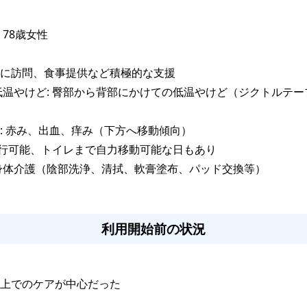
 
78歳女性

に訪問、食事提供など積極的な支援
低温やけど: 臀部から背部にかけての低温やけど（ジクトルテー
: 赤み、出血、痒み（下方へ移動傾向）
行可能、トイレまで自力移動可能な日もあり
身体介護（陰部洗浄、清拭、軟膏塗布、パッド交換等）
利用開始前の状況
上でのケアが中心だった
