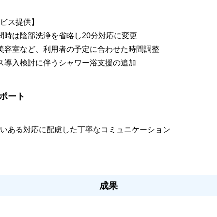
ビス提供】

訪問時は陰部洗浄を省略し20分対応に変更

や美容室など、利用者の予定に合わせた時間調整

ビス導入検討に伴うシャワー浴支援の追加

サポート
いある対応に配慮した丁寧なコミュニケーション

成果