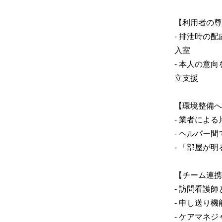
【利用者の尊
- 排泄時の
入室

- 本人の意
立支援

【環境整備へ
- 業者によ
- ヘルパー
- 「部屋が
【チーム連携
- 訪問看護
- 申し送り
- ケアマネ