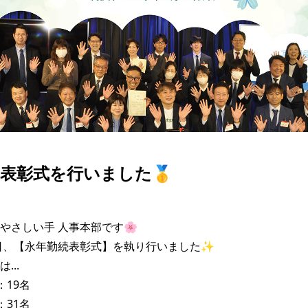
表彰式を行いました🥇
やさしい手 人事本部です🌸

0日、【永年勤続表彰式】を執り行いました✨

..

：19名

：31名
