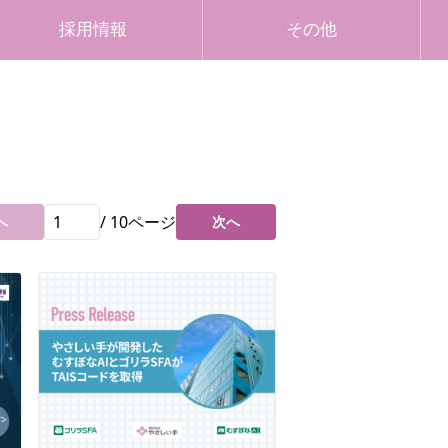
採用情報
その他
/
10
ページ
へ
次へ