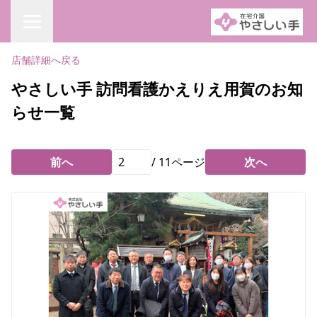
店舗詳細へ戻る
やさしい手 訪問看護かえりえ用賀のお知
らせ一覧
前へ
/
11
ページ
次へ