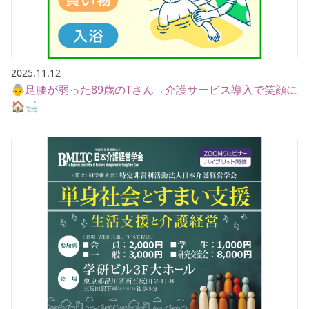
2025.11.12
👵足腰が弱った89歳のTさん→介護サービス導入で笑顔に
🏠🛁