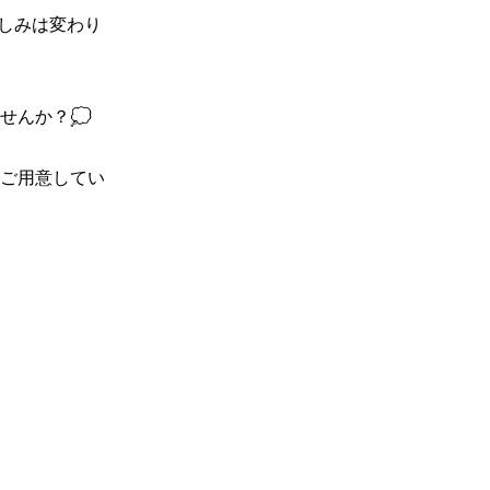
しみは変わり
んか？💭

ご用意してい