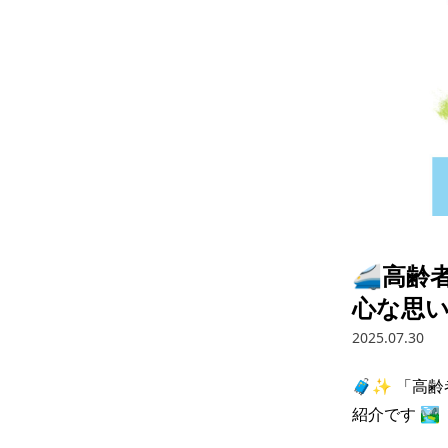
🚄高齢
心な思
2025.07.30
🧳✨ 「高
紹介です 🏞️
