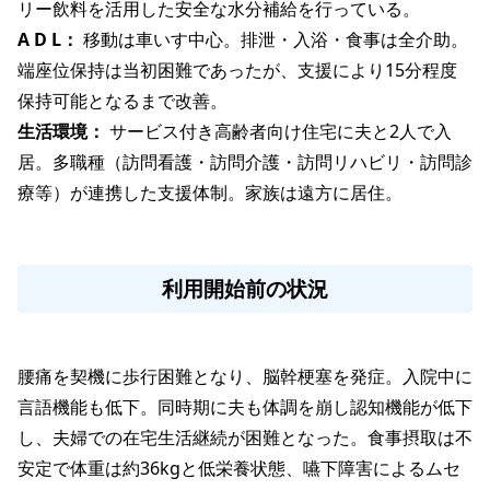
リー飲料を活用した安全な水分補給を行っている。
A D L： 
移動は車いす中心。排泄・入浴・食事は全介助。
端座位保持は当初困難であったが、支援により15分程度
保持可能となるまで改善。
生活環境： 
サービス付き高齢者向け住宅に夫と2人で入
居。多職種（訪問看護・訪問介護・訪問リハビリ・訪問診
療等）が連携した支援体制。家族は遠方に居住。
利用開始前の状況
腰痛を契機に歩行困難となり、脳幹梗塞を発症。入院中に
言語機能も低下。同時期に夫も体調を崩し認知機能が低下
し、夫婦での在宅生活継続が困難となった。食事摂取は不
安定で体重は約36kgと低栄養状態、嚥下障害によるムセ