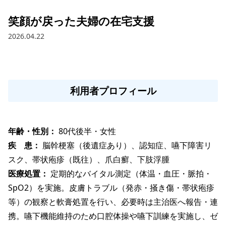
笑顔が戻った夫婦の在宅支援
2026.04.22
利用者プロフィール
年齢・性別： 
80代後半・女性
疾　患： 
脳幹梗塞（後遺症あり）、認知症、嚥下障害リ
スク、帯状疱疹（既往）、爪白癬、下肢浮腫
医療処置： 
定期的なバイタル測定（体温・血圧・脈拍・
SpO2）を実施。皮膚トラブル（発赤・掻き傷・帯状疱疹
等）の観察と軟膏処置を行い、必要時は主治医へ報告・連
携。嚥下機能維持のため口腔体操や嚥下訓練を実施し、ゼ