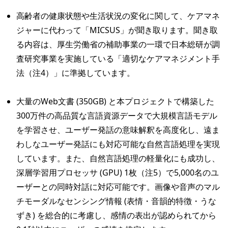
高齢者の健康状態や生活状況の変化に関して、ケアマネ
ジャーに代わって「MICSUS」が聞き取ります。聞き取
る内容は、厚生労働省の補助事業の一環で日本総研が調
査研究事業を実施している「適切なケアマネジメント手
法（注4）」に準拠しています。
大量のWeb文書 (350GB) と本プロジェクトで構築した
300万件の高品質な言語資源データで大規模言語モデル
を学習させ、ユーザー発話の意味解釈を高度化し、遠ま
わしなユーザー発話にも対応可能な自然言語処理を実現
しています。また、自然言語処理の軽量化にも成功し、
深層学習用プロセッサ (GPU) 1枚（注5）で5,000名のユ
ーザーとの同時対話に対応可能です。画像や音声のマル
チモーダルなセンシング情報 (表情・音韻的特徴・うな
ずき) を総合的に考慮し、感情の表出が認められてから