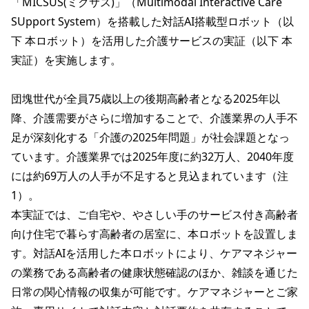
「MICSUS(ミクサス)」（Multimodal Interactive Care 
SUpport System）を搭載した対話AI搭載型ロボット（以
下 本ロボット）を活用した介護サービスの実証（以下 本
実証）を実施します。

団塊世代が全員75歳以上の後期高齢者となる2025年以
降、介護需要がさらに増加することで、介護業界の人手不
足が深刻化する「介護の2025年問題」が社会課題となっ
ています。介護業界では2025年度に約32万人、2040年度
には約69万人の人手が不足すると見込まれています（注
1）。

本実証では、ご自宅や、やさしい手のサービス付き高齢者
向け住宅で暮らす高齢者の居室に、本ロボットを設置しま
す。対話AIを活用した本ロボットにより、ケアマネジャー
の業務である高齢者の健康状態確認のほか、雑談を通じた
日常の関心情報の収集が可能です。ケアマネジャーとご家