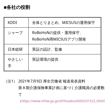
■各社の役割
KDDI
全体とりまとめ、MICSUSの運用保守
シャープ
RoBoHoNの提供・運用保守、
RoBoHoN用MICSUSアプリ開発
日本総研
実証の設計、監修
やさしい
実証環境の提供
手
（注1）
2021年7月9日 厚生労働省 報道発表資料 
第８期介護保険事業計画に基づく介護職員の必要数
て
（
https://www.mhlw.go.jp/stf/houdou/0000207323_0000