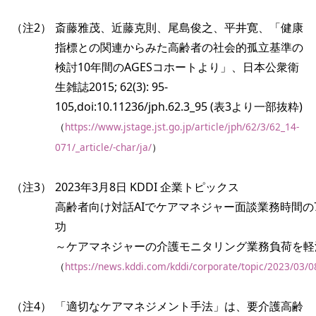
（注2）
斎藤雅茂、近藤克則、尾島俊之、平井寛、「健康
指標との関連からみた高齢者の社会的孤立基準の
検討10年間のAGESコホートより」、日本公衆衛
生雑誌2015; 62(3): 95-
105,doi:10.11236/jph.62.3_95 (表3より一部抜粋)
（
https://www.jstage.jst.go.jp/article/jph/62/3/62_14-
071/_article/-char/ja/
）
（注3）
2023年3月8日 KDDI 企業トピックス
高齢者向け対話AIでケアマネジャー面談業務時間の
功
～ケアマネジャーの介護モニタリング業務負荷を軽
（
https://news.kddi.com/kddi/corporate/topic/2023/03/
（注4）
「適切なケアマネジメント手法」は、要介護高齢