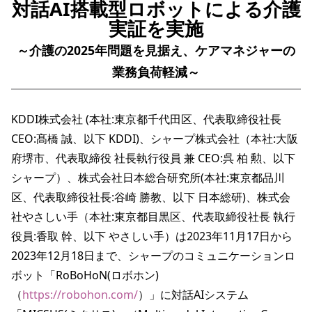
対話AI搭載型ロボットによる介護
実証を実施
～介護の2025年問題を見据え、ケアマネジャーの
業務負荷軽減～
KDDI株式会社 (本社:東京都千代田区、代表取締役社長 
CEO:髙橋 誠、以下 KDDI)、シャープ株式会社（本社:大阪
府堺市、代表取締役 社長執行役員 兼 CEO:呉 柏 勲、以下 
シャープ）、株式会社日本総合研究所(本社:東京都品川
区、代表取締役社長:谷崎 勝教、以下 日本総研)、株式会
社やさしい手（本社:東京都目黒区、代表取締役社長 執行
役員:香取 幹、以下 やさしい手）は2023年11月17日から
2023年12月18日まで、シャープのコミュニケーションロ
ボット「RoBoHoN(ロボホン)
（
https://robohon.com/
）」に対話AIシステム