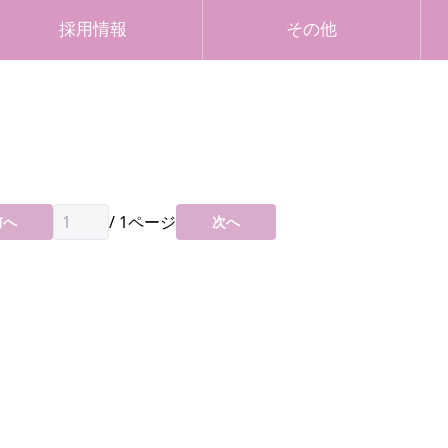
採用情報
その他
/
1
ページ
前へ
次へ