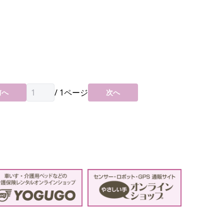
/
1
ページ
前へ
次へ