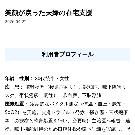
笑顔が戻った夫婦の在宅支援
2026.04.22
利用者プロフィール
年齢・性別： 
80代後半・女性
疾　患： 
脳幹梗塞（後遺症あり）、認知症、嚥下障害リ
スク、帯状疱疹（既往）、爪白癬、下肢浮腫
医療処置： 
定期的なバイタル測定（体温・血圧・脈拍・
SpO2）を実施。皮膚トラブル（発赤・掻き傷・帯状疱疹
等）の観察と軟膏処置を行い、必要時は主治医へ報告・連
携。嚥下機能維持のため口腔体操や嚥下訓練を実施し、ゼ