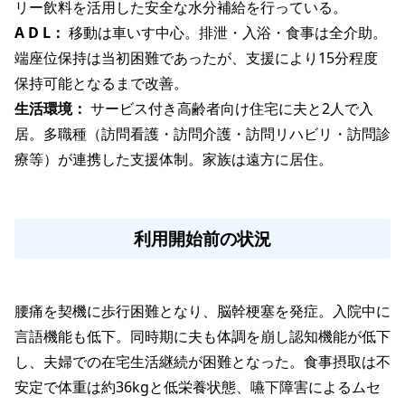
リー飲料を活用した安全な水分補給を行っている。
A D L： 
移動は車いす中心。排泄・入浴・食事は全介助。
端座位保持は当初困難であったが、支援により15分程度
保持可能となるまで改善。
生活環境： 
サービス付き高齢者向け住宅に夫と2人で入
居。多職種（訪問看護・訪問介護・訪問リハビリ・訪問診
療等）が連携した支援体制。家族は遠方に居住。
利用開始前の状況
腰痛を契機に歩行困難となり、脳幹梗塞を発症。入院中に
言語機能も低下。同時期に夫も体調を崩し認知機能が低下
し、夫婦での在宅生活継続が困難となった。食事摂取は不
安定で体重は約36kgと低栄養状態、嚥下障害によるムセ