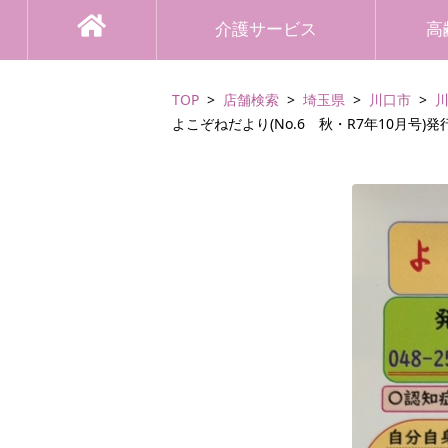
介護サービス
高
TOP
店舗検索
埼玉県
川口市
よこぞねだより(No.6 秋・R7年10月号)