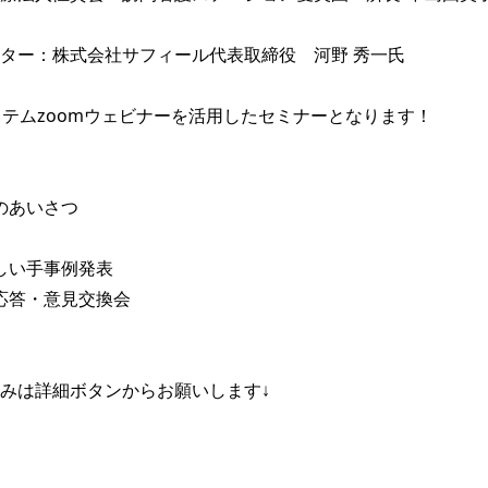
ター：株式会社サフィール代表取締役　河野 秀一氏

ステムzoomウェビナーを活用したセミナーとなります！

のあいさつ

さしい手事例発表

疑応答・意見交換会

みは詳細ボタンからお願いします↓