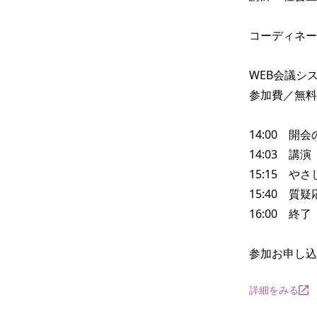
コーディネー
WEB会議シ
参加費／無料

14:00　開会
14:03　講演

15:15　や
15:40　質
16:00　終了

参加お申し込
詳細をみる