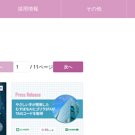
採用情報
その他
/
11
ページ
へ
次へ