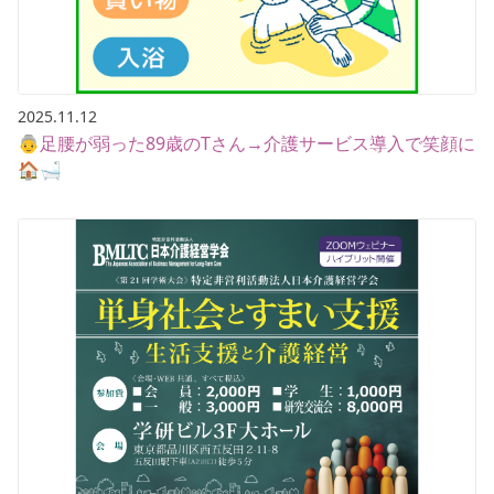
2025.11.12
👵足腰が弱った89歳のTさん→介護サービス導入で笑顔に
🏠🛁