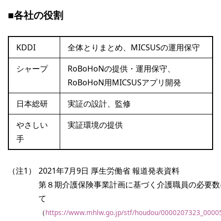
■各社の役割
KDDI
全体とりまとめ、MICSUSの運用保守
シャープ
RoBoHoNの提供・運用保守、
RoBoHoN用MICSUSアプリ開発
日本総研
実証の設計、監修
やさしい
実証環境の提供
手
（注1）
2021年7月9日 厚生労働省 報道発表資料 
第８期介護保険事業計画に基づく介護職員の必要数
て
（
https://www.mhlw.go.jp/stf/houdou/0000207323_0000