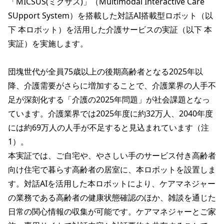
「MICSUS(ミクサス)」（Multimodal Interactive Care 
SUpport System）を搭載した対話AI搭載型ロボット（以
下 本ロボット）を活用した介護サービスの実証（以下 本
実証）を実施します。

団塊世代が全員75歳以上の後期高齢者となる2025年以
降、介護需要がさらに増加することで、介護業界の人手不
足が深刻化する「介護の2025年問題」が社会課題となっ
ています。介護業界では2025年度に約32万人、2040年度
には約69万人の人手が不足すると見込まれています（注
1）。

本実証では、ご自宅や、やさしい手のサービス付き高齢者
向け住宅で暮らす高齢者の居室に、本ロボットを設置しま
す。対話AIを活用した本ロボットにより、ケアマネジャー
の業務である高齢者の健康状態確認のほか、雑談を通じた
日常の関心情報の収集が可能です。ケアマネジャーとご家