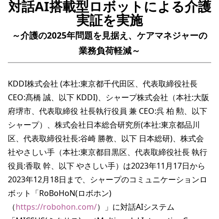
対話AI搭載型ロボットによる介護
実証を実施
～介護の2025年問題を見据え、ケアマネジャーの
業務負荷軽減～
KDDI株式会社 (本社:東京都千代田区、代表取締役社長 
CEO:髙橋 誠、以下 KDDI)、シャープ株式会社（本社:大阪
府堺市、代表取締役 社長執行役員 兼 CEO:呉 柏 勲、以下 
シャープ）、株式会社日本総合研究所(本社:東京都品川
区、代表取締役社長:谷崎 勝教、以下 日本総研)、株式会
社やさしい手（本社:東京都目黒区、代表取締役社長 執行
役員:香取 幹、以下 やさしい手）は2023年11月17日から
2023年12月18日まで、シャープのコミュニケーションロ
ボット「RoBoHoN(ロボホン)
（
https://robohon.com/
）」に対話AIシステム