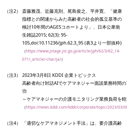
（注2）
斎藤雅茂、近藤克則、尾島俊之、平井寛、「健康
指標との関連からみた高齢者の社会的孤立基準の
検討10年間のAGESコホートより」、日本公衆衛
生雑誌2015; 62(3): 95-
105,doi:10.11236/jph.62.3_95 (表3より一部抜粋)
（
https://www.jstage.jst.go.jp/article/jph/62/3/62_14-
071/_article/-char/ja/
）
（注3）
2023年3月8日 KDDI 企業トピックス
高齢者向け対話AIでケアマネジャー面談業務時間の
功
～ケアマネジャーの介護モニタリング業務負荷を軽
（
https://news.kddi.com/kddi/corporate/topic/2023/03/
（注4）
「適切なケアマネジメント手法」は、要介護高齢