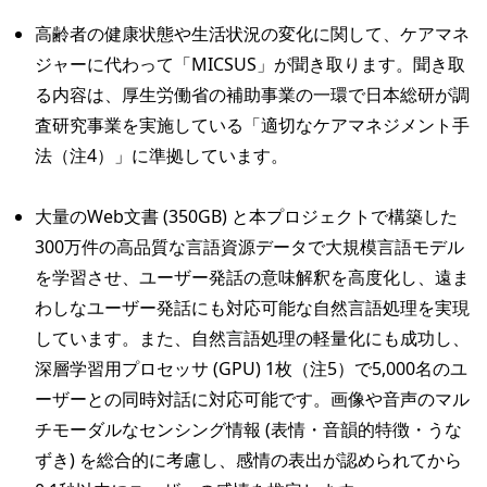
高齢者の健康状態や生活状況の変化に関して、ケアマネ
ジャーに代わって「MICSUS」が聞き取ります。聞き取
る内容は、厚生労働省の補助事業の一環で日本総研が調
査研究事業を実施している「適切なケアマネジメント手
法（注4）」に準拠しています。
大量のWeb文書 (350GB) と本プロジェクトで構築した
300万件の高品質な言語資源データで大規模言語モデル
を学習させ、ユーザー発話の意味解釈を高度化し、遠ま
わしなユーザー発話にも対応可能な自然言語処理を実現
しています。また、自然言語処理の軽量化にも成功し、
深層学習用プロセッサ (GPU) 1枚（注5）で5,000名のユ
ーザーとの同時対話に対応可能です。画像や音声のマル
チモーダルなセンシング情報 (表情・音韻的特徴・うな
ずき) を総合的に考慮し、感情の表出が認められてから