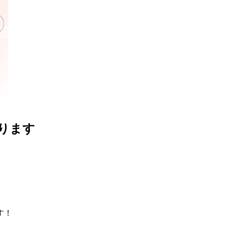
ります
！

、
