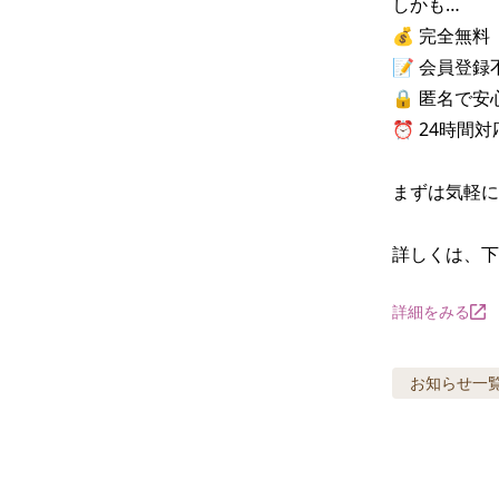
しかも…

💰 完全無料

📝 会員登録不
🔒 匿名で安心
⏰ 24時間対応
まずは気軽に
詳しくは、下
詳細をみる
お知らせ
一