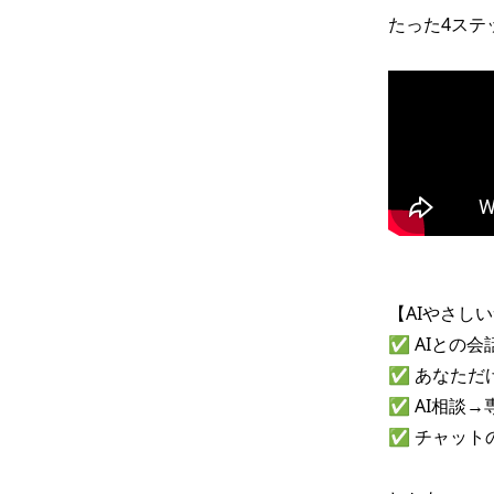
たった4ステ
【AIやさし
✅ AIとの
✅ あなただ
✅ AI相談
✅ チャット