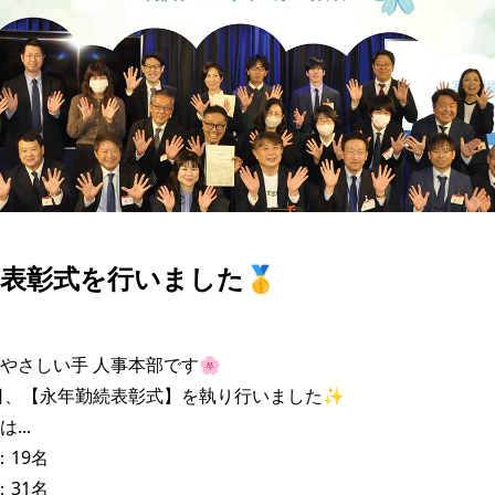
表彰式を行いました🥇
やさしい手 人事本部です🌸

0日、【永年勤続表彰式】を執り行いました✨

..

：19名

：31名
