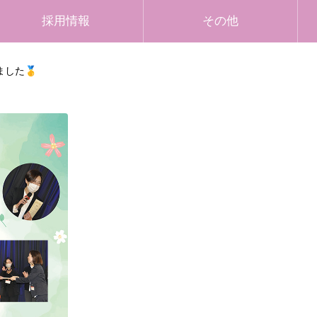
採用情報
その他
した🥇