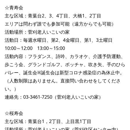
☆青寿会

主な区域：青葉台2、3、4丁目、大橋1、2丁目

エリアは問わず誰でも参加可能（遠方からでも可能）

活動場所：菅刈老人いこいの家

活動日：毎週水曜日、第2、4金曜日、第1、3土曜日

10:00～12:00　13:00～15:00

活動内容：フラダンス、詩吟、カラオケ、介護予防運動、
歩こう会、グランドゴルフ、ボッチャ、吹き矢、手のひら
バレー、誕生会※誕生会は新型コロナ感染症の為休止中。

（人数制限はありません。直接問い合わせをしてくださ
い。）

連絡先：03-3461-7250（菅刈老人いこいの家）

☆桜寿会

主な区域：青葉台1，2丁目、上目黒1丁目

活動場所：菅刈老人いこいの家（菅刈住区センター内）
