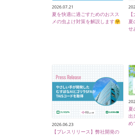
2026.07.21
202
夏を快適に過ごすためのおスス
【
メの虫よけ対策を解説します🤗
夏
せ
202
夏
出
め
2026.06.23
せ
【プレスリリース】弊社開発の