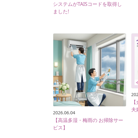
システムがTAISコードを取得し
ました!
202
【
夫
2026.06.04
【高温多湿・梅雨の お掃除サー
ビス】