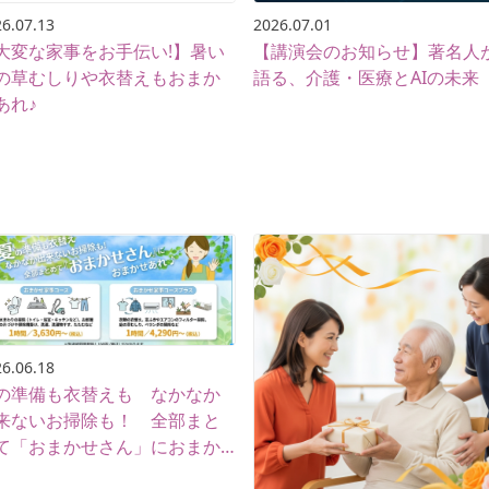
6.07.13
2026.07.01
大変な家事をお手伝い!】暑い
【講演会のお知らせ】著名人
の草むしりや衣替えもおまか
語る、介護・医療とAIの未来
あれ♪
6.06.18
の準備も衣替えも なかなか
来ないお掃除も！ 全部まと
て「おまかせさん」におまか
あれ♪