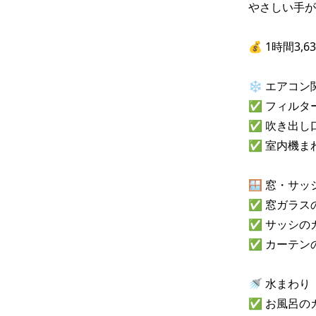
やさしい手が
💰 1時間3,6
❄️ エアコン関
✅ フィルター
✅ 吹き出し
✅ 室内機ま
🪟 窓・サッ
✅ 窓ガラス
✅ サッシの
✅ カーテンの
🚿 水まわり

✅ お風呂の