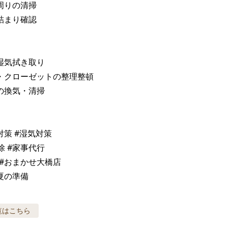
周りの清掃

詰まり確認

湿気拭き取り

・クローゼットの整理整頓

の換気・清掃

対策 #湿気対策

 #家事代行

#おまかせ大橋店

#夏の準備
覧はこちら