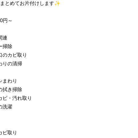
まとめてお片付けします✨

30円～

連

掃除

口のカビ取り

わりの清掃

シまわり

の拭き掃除

カビ・汚れ取り

洗濯

カビ取り
