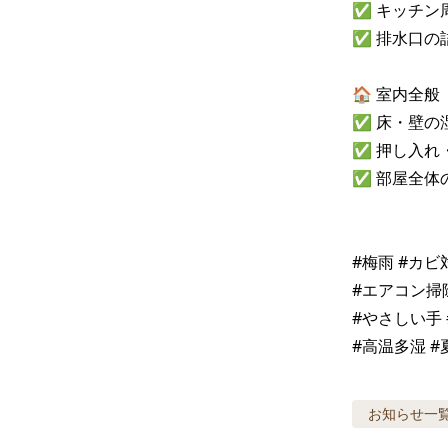
✅ キッチン
✅ 排水口の
🏠 室内全般

✅ 床・壁の
✅ 押し入れ
✅ 部屋全体
#梅雨 #カビ
#エアコン掃除
#やさしい手 
#高温多湿 
お知らせ
一