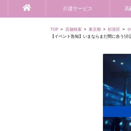
介護サービス
高
TOP
店舗検索
東京都
杉並区
【イベント告知】いまならまだ間に合う!介