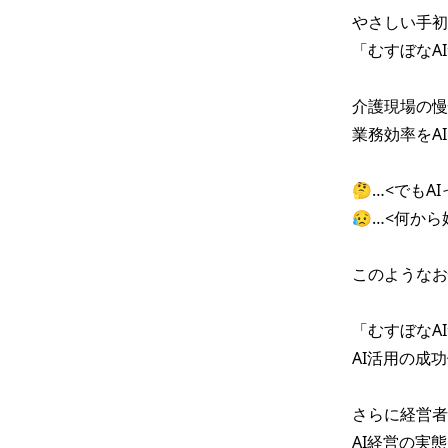
やさしい手初
「むすぼなA
介護現場の慢
業務効率をA
🤔…<でもA
😥…<何から
このようなお
「むすぼなA
AI活用の成
さらに経営者
AI経営の実態