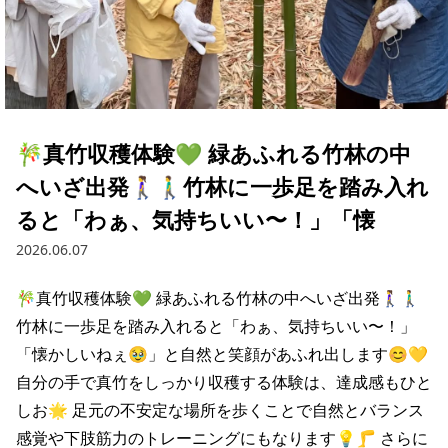
🎋真竹収穫体験💚 緑あふれる竹林の中
へいざ出発🚶‍♀️🚶‍♂️竹林に一歩足を踏み入れ
ると「わぁ、気持ちいい〜！」「懐
2026.06.07
🎋真竹収穫体験💚 緑あふれる竹林の中へいざ出発🚶‍♀️🚶‍♂️
竹林に一歩足を踏み入れると「わぁ、気持ちいい〜！」
「懐かしいねぇ🥹」と自然と笑顔があふれ出します😊💛 
自分の手で真竹をしっかり収穫する体験は、達成感もひと
しお🌟 足元の不安定な場所を歩くことで自然とバランス
感覚や下肢筋力のトレーニングにもなります💡🦵 さらに