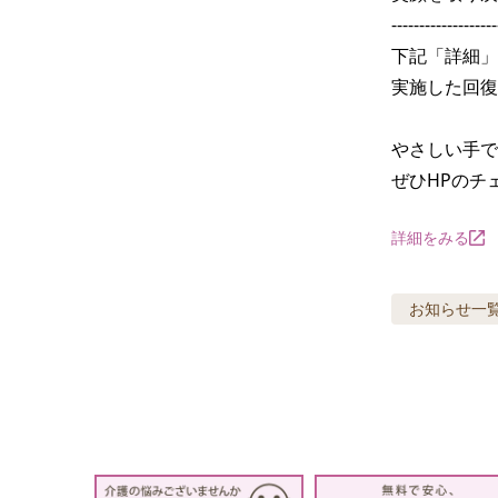
-------------------
下記「詳細」
実施した回復
やさしい手で
ぜひHPのチ
詳細をみる
お知らせ
一