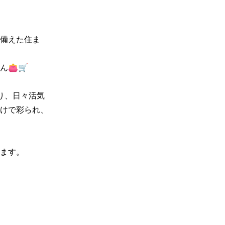
備えた住ま
🛒

り、日々活気
けで彩られ、
ます。
