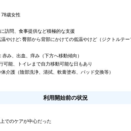
 
78歳女性

に訪問、食事提供など積極的な支援
低温やけど: 臀部から背部にかけての低温やけど（ジクトルテー
: 赤み、出血、痒み（下方へ移動傾向）
行可能、トイレまで自力移動可能な日もあり
身体介護（陰部洗浄、清拭、軟膏塗布、パッド交換等）
利用開始前の状況
上でのケアが中心だった
