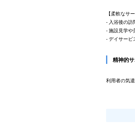
【柔軟なサー
- 入浴後の
- 施設見学
- デイサー
 精神的
利用者の気遣