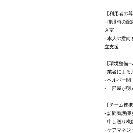
【利用者の尊
- 排泄時の
入室

- 本人の意
立支援

【環境整備へ
- 業者によ
- ヘルパー
- 「部屋が
【チーム連携
- 訪問看護
- 申し送り
- ケアマネ