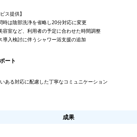
ビス提供】

訪問時は陰部洗浄を省略し20分対応に変更

や美容室など、利用者の予定に合わせた時間調整

ビス導入検討に伴うシャワー浴支援の追加

サポート
いある対応に配慮した丁寧なコミュニケーション

成果