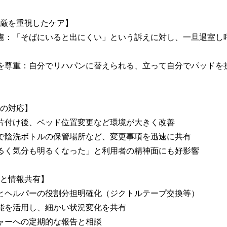
厳を重視したケア】

配慮：「そばにいると出にくい」という訴えに対し、一旦退室し
向を尊重：自分でリハパンに替えられる、立って自分でパッドを
の対応】

る片付け後、ベッド位置変更など環境が大きく改善

間で陰洗ボトルの保管場所など、変更事項を迅速に共有

明るく気分も明るくなった」と利用者の精神面にも好影響

と情報共有】

師とヘルパーの役割分担明確化（ジクトルテープ交換等）

機能を活用し、細かい状況変化を共有

ジャーへの定期的な報告と相談
