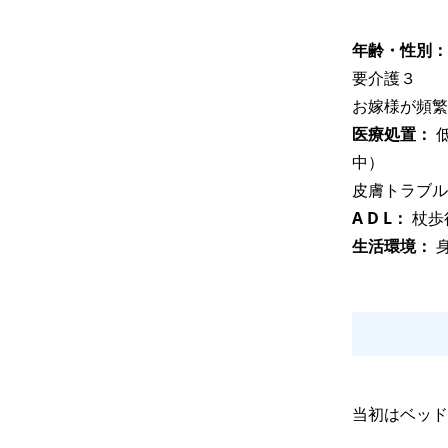
年齢・性別：
要介護３

お嫁様が頻繁
医療処置： 
中）

皮膚トラブル
A D L： 
杖歩
生活環境： 
当初はベッド