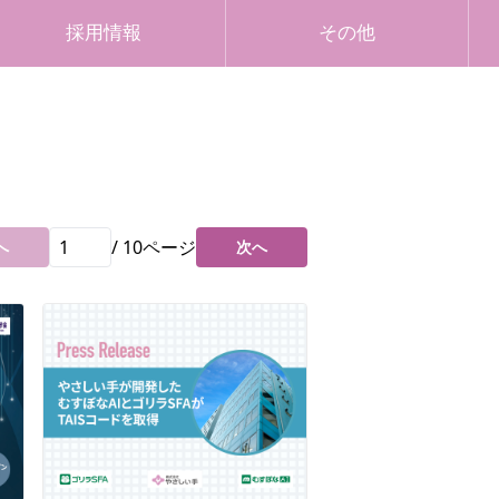
採用情報
その他
/
10
ページ
へ
次へ