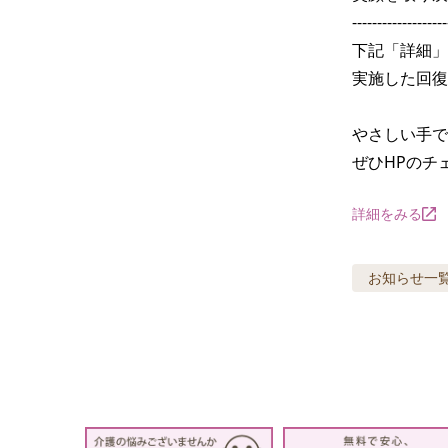
-------------------
下記「詳細」
実施した回復
やさしい手で
ぜひHPのチ
詳細をみる
お知らせ
一