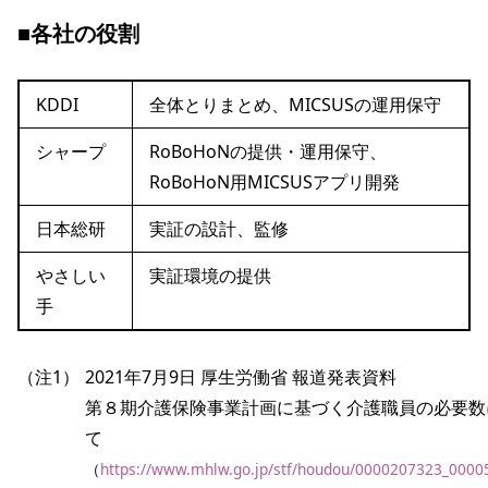
■各社の役割
KDDI
全体とりまとめ、MICSUSの運用保守
シャープ
RoBoHoNの提供・運用保守、
RoBoHoN用MICSUSアプリ開発
日本総研
実証の設計、監修
やさしい
実証環境の提供
手
（注1）
2021年7月9日 厚生労働省 報道発表資料 
第８期介護保険事業計画に基づく介護職員の必要数
て
（
https://www.mhlw.go.jp/stf/houdou/0000207323_0000