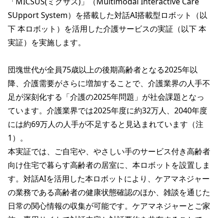
「MICSUS(ミクサス)」（Multimodal Interactive Care 
SUpport System）を搭載した対話AI搭載型ロボット（以
下 本ロボット）を活用した介護サービスの実証（以下 本
実証）を実施します。

団塊世代が全員75歳以上の後期高齢者となる2025年以
降、介護需要がさらに増加することで、介護業界の人手不
足が深刻化する「介護の2025年問題」が社会課題となっ
ています。介護業界では2025年度に約32万人、2040年度
には約69万人の人手が不足すると見込まれています（注
1）。

本実証では、ご自宅や、やさしい手のサービス付き高齢者
向け住宅で暮らす高齢者の居室に、本ロボットを設置しま
す。対話AIを活用した本ロボットにより、ケアマネジャー
の業務である高齢者の健康状態確認のほか、雑談を通じた
日常の関心情報の収集が可能です。ケアマネジャーとご家