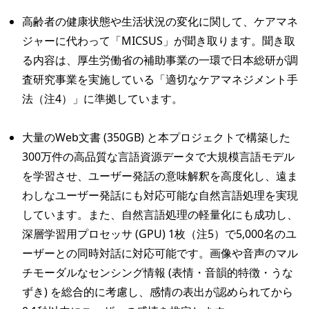
高齢者の健康状態や生活状況の変化に関して、ケアマネ
ジャーに代わって「MICSUS」が聞き取ります。聞き取
る内容は、厚生労働省の補助事業の一環で日本総研が調
査研究事業を実施している「適切なケアマネジメント手
法（注4）」に準拠しています。
大量のWeb文書 (350GB) と本プロジェクトで構築した
300万件の高品質な言語資源データで大規模言語モデル
を学習させ、ユーザー発話の意味解釈を高度化し、遠ま
わしなユーザー発話にも対応可能な自然言語処理を実現
しています。また、自然言語処理の軽量化にも成功し、
深層学習用プロセッサ (GPU) 1枚（注5）で5,000名のユ
ーザーとの同時対話に対応可能です。画像や音声のマル
チモーダルなセンシング情報 (表情・音韻的特徴・うな
ずき) を総合的に考慮し、感情の表出が認められてから