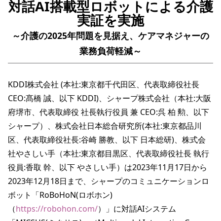
対話AI搭載型ロボットによる介護
実証を実施
～介護の2025年問題を見据え、ケアマネジャーの
業務負荷軽減～
KDDI株式会社 (本社:東京都千代田区、代表取締役社長 
CEO:髙橋 誠、以下 KDDI)、シャープ株式会社（本社:大阪
府堺市、代表取締役 社長執行役員 兼 CEO:呉 柏 勲、以下 
シャープ）、株式会社日本総合研究所(本社:東京都品川
区、代表取締役社長:谷崎 勝教、以下 日本総研)、株式会
社やさしい手（本社:東京都目黒区、代表取締役社長 執行
役員:香取 幹、以下 やさしい手）は2023年11月17日から
2023年12月18日まで、シャープのコミュニケーションロ
ボット「RoBoHoN(ロボホン)
（
https://robohon.com/
）」に対話AIシステム