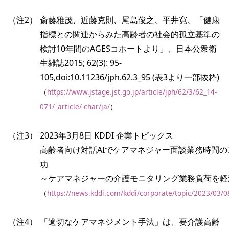
（注2）
斎藤雅茂、近藤克則、尾島俊之、平井寛、「健康
指標との関連からみた高齢者の社会的孤立基準の
検討10年間のAGESコホートより」、日本公衆衛
生雑誌2015; 62(3): 95-
105,doi:10.11236/jph.62.3_95 (表3より一部抜粋)
（
https://www.jstage.jst.go.jp/article/jph/62/3/62_14-
071/_article/-char/ja/
）
（注3）
2023年3月8日 KDDI 企業トピックス
高齢者向け対話AIでケアマネジャー面談業務時間の
功
～ケアマネジャーの介護モニタリング業務負荷を軽
（
https://news.kddi.com/kddi/corporate/topic/2023/03/
（注4）
「適切なケアマネジメント手法」は、要介護高齢