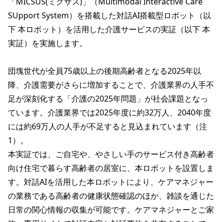
「MICSUS(ミクサス)」（Multimodal Interactive Care 
SUpport System）を搭載した対話AI搭載型ロボット（以
下 本ロボット）を活用した介護サービスの実証（以下 本
実証）を実施します。

団塊世代が全員75歳以上の後期高齢者となる2025年以
降、介護需要がさらに増加することで、介護業界の人手不
足が深刻化する「介護の2025年問題」が社会課題となっ
ています。介護業界では2025年度に約32万人、2040年度
には約69万人の人手が不足すると見込まれています（注
1）。

本実証では、ご自宅や、やさしい手のサービス付き高齢者
向け住宅で暮らす高齢者の居室に、本ロボットを設置しま
す。対話AIを活用した本ロボットにより、ケアマネジャー
の業務である高齢者の健康状態確認のほか、雑談を通じた
日常の関心情報の収集が可能です。ケアマネジャーとご家