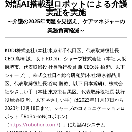
対話AI搭載型ロボットによる介護
実証を実施
～介護の2025年問題を見据え、ケアマネジャーの
業務負荷軽減～
KDDI株式会社 (本社:東京都千代田区、代表取締役社長 
CEO:髙橋 誠、以下 KDDI)、シャープ株式会社（本社:大阪
府堺市、代表取締役 社長執行役員 兼 CEO:呉 柏 勲、以下 
シャープ）、株式会社日本総合研究所(本社:東京都品川
区、代表取締役社長:谷崎 勝教、以下 日本総研)、株式会
社やさしい手（本社:東京都目黒区、代表取締役社長 執行
役員:香取 幹、以下 やさしい手）は2023年11月17日から
2023年12月18日まで、シャープのコミュニケーションロ
ボット「RoBoHoN(ロボホン)
（
https://robohon.com/
）」に対話AIシステム