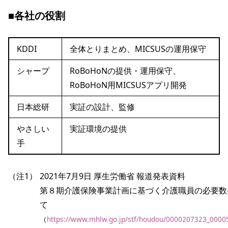
■各社の役割
KDDI
全体とりまとめ、MICSUSの運用保守
シャープ
RoBoHoNの提供・運用保守、
RoBoHoN用MICSUSアプリ開発
日本総研
実証の設計、監修
やさしい
実証環境の提供
手
（注1）
2021年7月9日 厚生労働省 報道発表資料 
第８期介護保険事業計画に基づく介護職員の必要数
て
（
https://www.mhlw.go.jp/stf/houdou/0000207323_0000