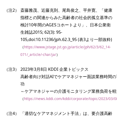
（注2）
斎藤雅茂、近藤克則、尾島俊之、平井寛、「健康
指標との関連からみた高齢者の社会的孤立基準の
検討10年間のAGESコホートより」、日本公衆衛
生雑誌2015; 62(3): 95-
105,doi:10.11236/jph.62.3_95 (表3より一部抜粋)
（
https://www.jstage.jst.go.jp/article/jph/62/3/62_14-
071/_article/-char/ja/
）
（注3）
2023年3月8日 KDDI 企業トピックス
高齢者向け対話AIでケアマネジャー面談業務時間の
功
～ケアマネジャーの介護モニタリング業務負荷を軽
（
https://news.kddi.com/kddi/corporate/topic/2023/03/
（注4）
「適切なケアマネジメント手法」は、要介護高齢