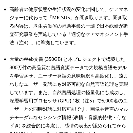
高齢者の健康状態や生活状況の変化に関して、ケアマネ
ジャーに代わって「MICSUS」が聞き取ります。聞き取
る内容は、厚生労働省の補助事業の一環で日本総研が調
査研究事業を実施している「適切なケアマネジメント手
法（注4）」に準拠しています。
大量のWeb文書 (350GB) と本プロジェクトで構築した
300万件の高品質な言語資源データで大規模言語モデル
を学習させ、ユーザー発話の意味解釈を高度化し、遠ま
わしなユーザー発話にも対応可能な自然言語処理を実現
しています。また、自然言語処理の軽量化にも成功し、
深層学習用プロセッサ (GPU) 1枚（注5）で5,000名のユ
ーザーとの同時対話に対応可能です。画像や音声のマル
チモーダルなセンシング情報 (表情・音韻的特徴・うな
ずき) を総合的に考慮し、感情の表出が認められてから