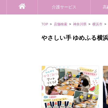
介護サービス
高
TOP
店舗検索
神奈川県
横浜市
やさしい手 ゆめふる横