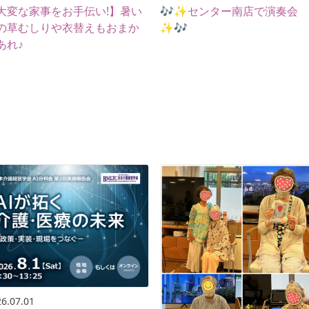
大変な家事をお手伝い!】暑い
🎶✨センター南店で演奏会
の草むしりや衣替えもおまか
✨🎶
あれ♪
6.07.01