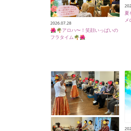
202
夏
メ
2026.07.28
🌺🌴アロハ〜！笑顔いっぱいの
フラタイム🌴🌺
202