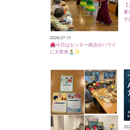
【
夏
せ
2026.07.15
🌺今日はセンター南店がハワイ
に大変身🏝️✨
202